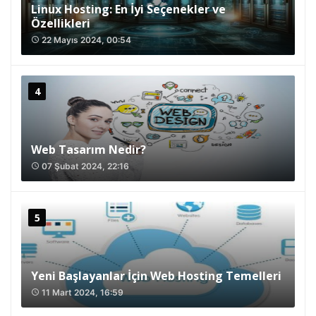
Linux Hosting: En İyi Seçenekler ve
Özellikleri
22 Mayıs 2024, 00:54
access_time
Web Tasarım Nedir?
07 Şubat 2024, 22:16
access_time
Yeni Başlayanlar İçin Web Hosting Temelleri
11 Mart 2024, 16:59
access_time