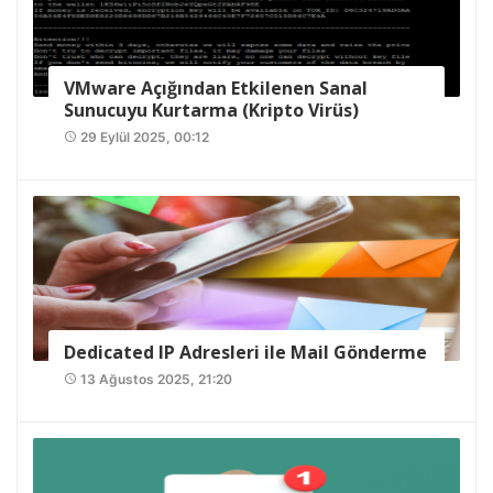
VMware Açığından Etkilenen Sanal
Sunucuyu Kurtarma (Kripto Virüs)
29 Eylül 2025, 00:12
access_time
Dedicated IP Adresleri ile Mail Gönderme
13 Ağustos 2025, 21:20
access_time