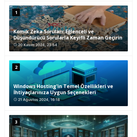
Komik Zeka Soruları: Eğlenceli ve
Düşündürücü Sorularla Keyifli Zaman Geçirin
20 Kasım 2024, 23:54
access_time
Windows Hosting'in Temel Özellikleri ve
İhtiyaçlarınıza Uygun Seçenekleri
21 Ağustos 2024, 16:18
access_time