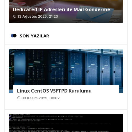
Dedicated IP Adresleri ile Mail Gönderme
13 Ağustos 2025, 21:20
access_time
SON YAZILAR
Linux CentOS VSFTPD Kurulumu
03 Kasım 2025, 00:02
access_time