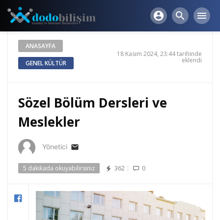
account_circle
search
menu
ANASAYFA
18 Kasım 2024, 23:44 tarihinde
eklendi
GENEL KÜLTÜR
Sözel Bölüm Dersleri ve
Meslekler
Yönetici
email
5 dakikada okuyabilirsiniz
362
|
0