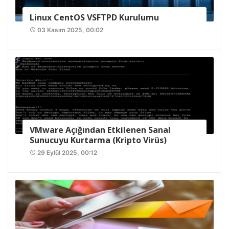
Linux CentOS VSFTPD Kurulumu
03 Kasım 2025, 00:02
access_time
VMware Açığından Etkilenen Sanal
Sunucuyu Kurtarma (Kripto Virüs)
29 Eylül 2025, 00:12
access_time