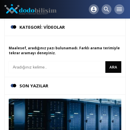
account_circle
search
menu
KATEGORİ: VİDEOLAR
Maalesef, aradığınız yazı bulunamadı. Farklı arama terimiyle
tekrar aramayı deneyiniz.
SON YAZILAR