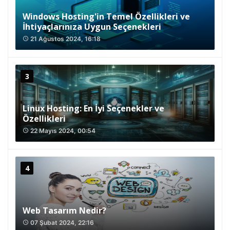
Windows Hosting'in Temel Özellikleri ve
İhtiyaçlarınıza Uygun Seçenekleri
21 Ağustos 2024, 16:18
access_time
Linux Hosting: En İyi Seçenekler ve
Özellikleri
22 Mayıs 2024, 00:54
access_time
Web Tasarım Nedir?
07 Şubat 2024, 22:16
access_time