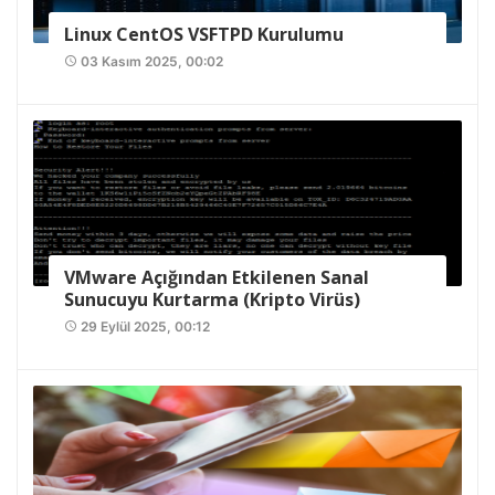
Linux CentOS VSFTPD Kurulumu
03 Kasım 2025, 00:02
access_time
VMware Açığından Etkilenen Sanal
Sunucuyu Kurtarma (Kripto Virüs)
29 Eylül 2025, 00:12
access_time