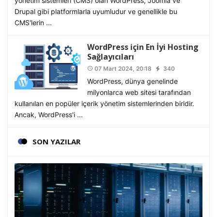
yönetim sistemleri (CMS) olan WordPress, Joomla ve
Drupal gibi platformlarla uyumludur ve genellikle bu
CMS'lerin ...
WordPress için En İyi Hosting
Sağlayıcıları
07 Mart 2024, 20:18
340
access_time
WordPress, dünya genelinde
milyonlarca web sitesi tarafından
kullanılan en popüler içerik yönetim sistemlerinden biridir.
Ancak, WordPress'i ...
SON YAZILAR