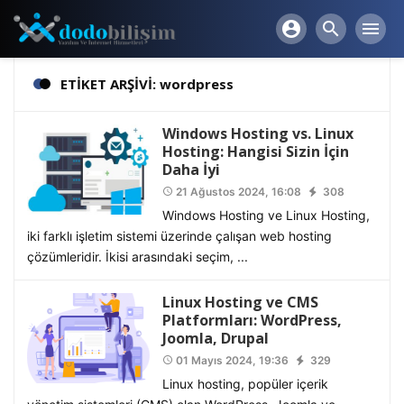
account_circle
search
menu
ETİKET ARŞİVİ: wordpress
Windows Hosting vs. Linux
Hosting: Hangisi Sizin İçin
Daha İyi
21 Ağustos 2024, 16:08
308
access_time
Windows Hosting ve Linux Hosting,
iki farklı işletim sistemi üzerinde çalışan web hosting
çözümleridir. İkisi arasındaki seçim, ...
Linux Hosting ve CMS
Platformları: WordPress,
Joomla, Drupal
01 Mayıs 2024, 19:36
329
access_time
Linux hosting, popüler içerik