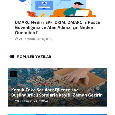
DMARC Nedir? SPF, DKIM, DMARC: E-Posta
Güvenliğiniz ve Alan Adınız için Neden
Önemlidir?
21 Temmuz 2025, 01:02
access_time
POPÜLER YAZILAR
Komik Zeka Soruları: Eğlenceli ve
Düşündürücü Sorularla Keyifli Zaman Geçirin
20 Kasım 2024, 23:54
access_time