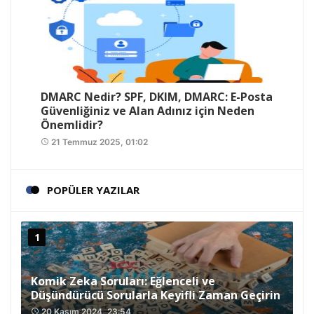
DMARC Nedir? SPF, DKIM, DMARC: E-Posta
Güvenliğiniz ve Alan Adınız için Neden
Önemlidir?
21 Temmuz 2025, 01:02
access_time
POPÜLER YAZILAR
Komik Zeka Soruları: Eğlenceli ve
Düşündürücü Sorularla Keyifli Zaman Geçirin
20 Kasım 2024, 23:54
access_time