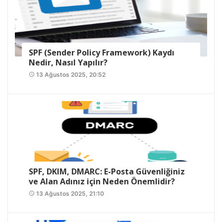
SPF (Sender Policy Framework) Kaydı
Nedir, Nasıl Yapılır?
13 Ağustos 2025, 20:52
access_time
SPF, DKIM, DMARC: E-Posta Güvenliğiniz
ve Alan Adınız için Neden Önemlidir?
13 Ağustos 2025, 21:10
access_time