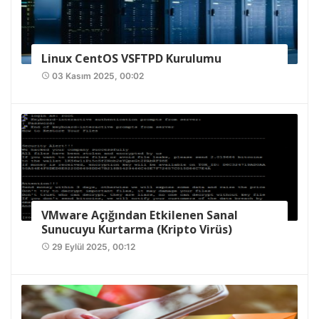
Linux CentOS VSFTPD Kurulumu
03 Kasım 2025, 00:02
access_time
VMware Açığından Etkilenen Sanal
Sunucuyu Kurtarma (Kripto Virüs)
29 Eylül 2025, 00:12
access_time