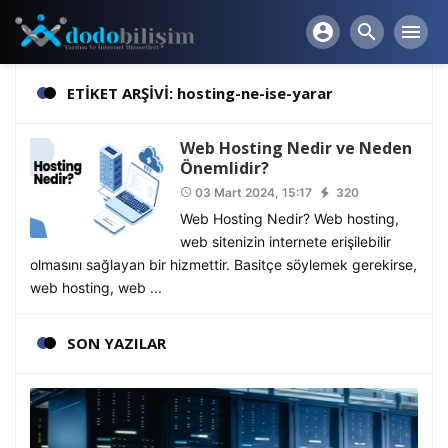
account_circle
search
menu
ETİKET ARŞİVİ: hosting-ne-ise-yarar
Web Hosting Nedir ve Neden
Önemlidir?
03 Mart 2024, 15:17
320
access_time
Web Hosting Nedir? Web hosting,
web sitenizin internete erişilebilir
olmasını sağlayan bir hizmettir. Basitçe söylemek gerekirse,
web hosting, web ...
SON YAZILAR