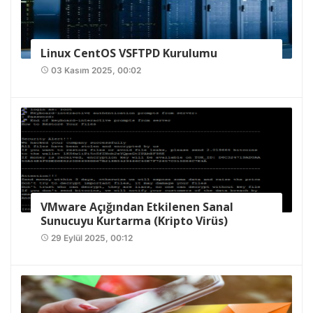
Linux CentOS VSFTPD Kurulumu
03 Kasım 2025, 00:02
access_time
VMware Açığından Etkilenen Sanal
Sunucuyu Kurtarma (Kripto Virüs)
29 Eylül 2025, 00:12
access_time