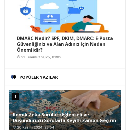
DMARC Nedir? SPF, DKIM, DMARC: E-Posta
Güvenliğiniz ve Alan Adınız için Neden
Önemlidir?
21 Temmuz 2025, 01:02
access_time
POPÜLER YAZILAR
Komik Zeka Soruları: Eğlenceli ve
Düşündürücü Sorularla Keyifli Zaman Geçirin
20 Kasım 2024, 23:54
access_time