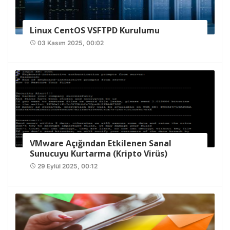
Linux CentOS VSFTPD Kurulumu
03 Kasım 2025, 00:02
access_time
VMware Açığından Etkilenen Sanal
Sunucuyu Kurtarma (Kripto Virüs)
29 Eylül 2025, 00:12
access_time