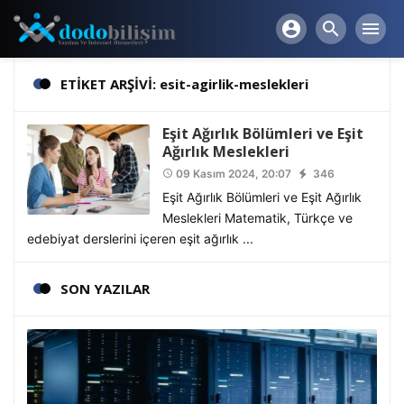
account_circle
search
menu
ETİKET ARŞİVİ: esit-agirlik-meslekleri
Eşit Ağırlık Bölümleri ve Eşit
Ağırlık Meslekleri
09 Kasım 2024, 20:07
346
access_time
Eşit Ağırlık Bölümleri ve Eşit Ağırlık
Meslekleri Matematik, Türkçe ve
edebiyat derslerini içeren eşit ağırlık ...
SON YAZILAR