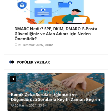
DMARC Nedir? SPF, DKIM, DMARC: E-Posta
Güvenliğiniz ve Alan Adınız için Neden
Önemlidir?
21 Temmuz 2025, 01:02
access_time
POPÜLER YAZILAR
Komik Zeka Soruları: Eğlenceli ve
Düşündürücü Sorularla Keyifli Zaman Geçirin
20 Kasım 2024, 23:54
access_time