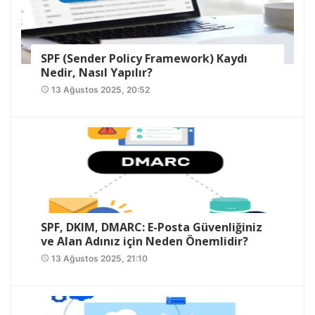
SPF (Sender Policy Framework) Kaydı
Nedir, Nasıl Yapılır?
13 Ağustos 2025, 20:52
access_time
SPF, DKIM, DMARC: E-Posta Güvenliğiniz
ve Alan Adınız için Neden Önemlidir?
13 Ağustos 2025, 21:10
access_time