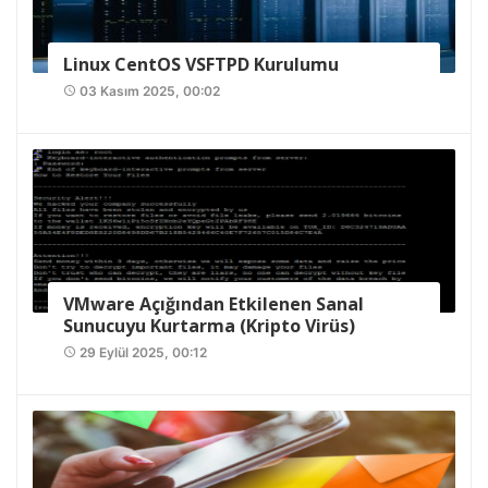
Linux CentOS VSFTPD Kurulumu
03 Kasım 2025, 00:02
access_time
VMware Açığından Etkilenen Sanal
Sunucuyu Kurtarma (Kripto Virüs)
29 Eylül 2025, 00:12
access_time