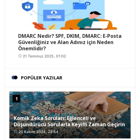
DMARC Nedir? SPF, DKIM, DMARC: E-Posta
Güvenliğiniz ve Alan Adınız için Neden
Önemlidir?
21 Temmuz 2025, 01:02
access_time
POPÜLER YAZILAR
Komik Zeka Soruları: Eğlenceli ve
Düşündürücü Sorularla Keyifli Zaman Geçirin
20 Kasım 2024, 23:54
access_time