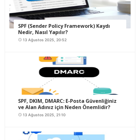
SPF (Sender Policy Framework) Kaydı
Nedir, Nasıl Yapılır?
13 Ağustos 2025, 20:52
access_time
SPF, DKIM, DMARC: E-Posta Güvenliğiniz
ve Alan Adınız için Neden Önemlidir?
13 Ağustos 2025, 21:10
access_time